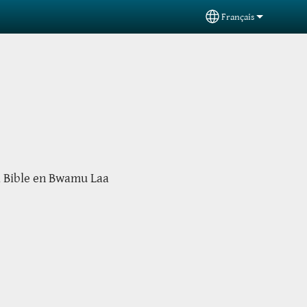
Français
Select your languag
la Bible en Bwamu Laa