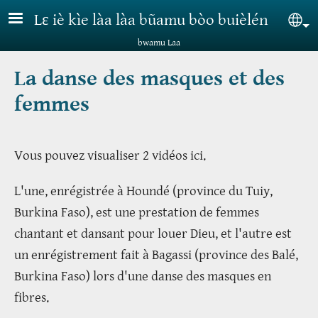
Aller au contenu principal
Lɛ iè kìe làa làa bũamu bòo buièlén
Sel
bwamu Laa
La danse des masques et des
femmes
Vous pouvez visualiser 2 vidéos ici.
L'une, enrégistrée à Houndé (province du Tuiy,
Burkina Faso), est une prestation de femmes
chantant et dansant pour louer Dieu, et l'autre est
un enrégistrement fait à Bagassi (province des Balé,
Burkina Faso) lors d'une danse des masques en
fibres.